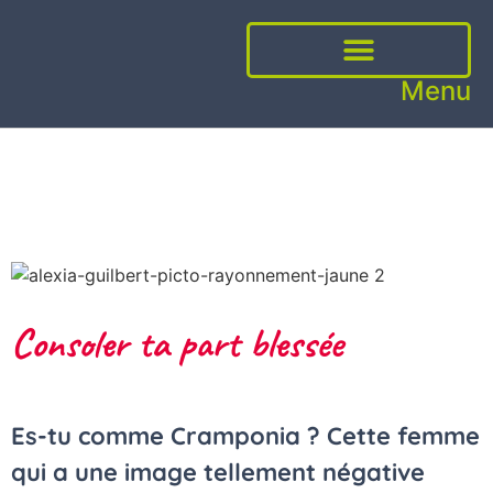
Menu
GUIDE DU WEBMARKETING
PRENDRE UN RENDEZ-VOUS
Consoler ta part blessée
Es-tu comme Cramponia ? Cette femme
qui a une image tellement négative