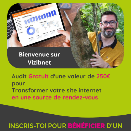
Audit
Gratuit
d'une valeur de
250€
pour
Transformer votre site internet
en une source de rendez-vous
INSCRIS-TOI POUR
BÉNÉFICIER
D'UN